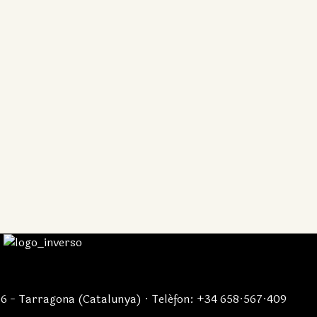
06 - Tarragona (Catalunya) · Teléfon: +34 658·567·409