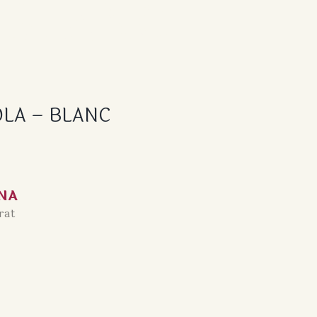
 BLANC
OLA – BLANC
NA
rat