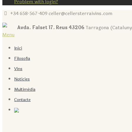
Problem with login?
+34 658·567·409
celler@cellersterraivins.com
Avda. Falset 17. Reus 43206
Tarragona (Cataluny
Menu
Inici
Filosofía
Vins
Noticies
Multimédia
Contacte