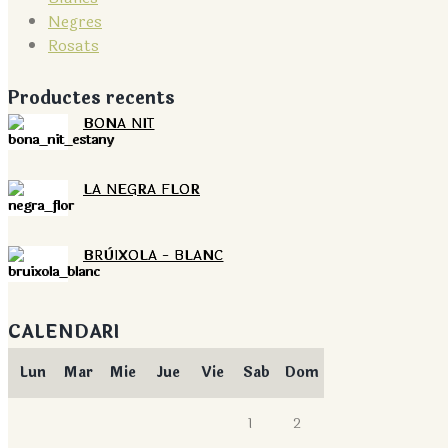
Negres
Rosats
Productes recents
BONA NIT
LA NEGRA FLOR
BRÙIXOLA - BLANC
CALENDARI
Lun
Mar
Mie
Jue
Vie
Sab
Dom
1
2