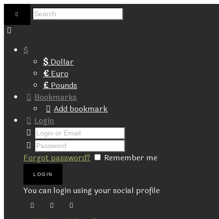
$
$
Dollar
€
Euro
£
Pounds
Bookmarks
Add bookmark
Login
Forgot password?
Remember me
You can login using your social profile