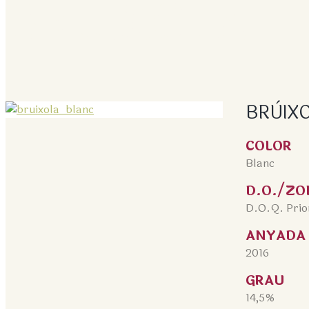
BRÙIXOLA –
BRÙIX
COLOR
Blanc
D.O./ZO
D.O.Q. Prio
ANYADA
2016
GRAU
14,5%