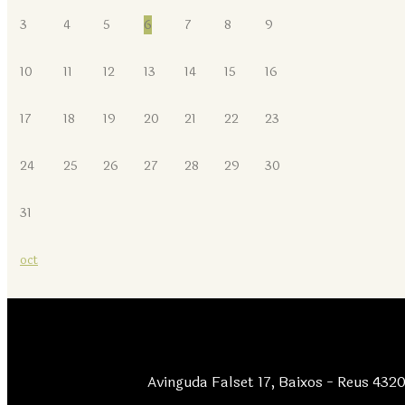
3
4
5
6
7
8
9
10
11
12
13
14
15
16
17
18
19
20
21
22
23
24
25
26
27
28
29
30
31
oct
Avinguda Falset 17, Baixos - Reus 432